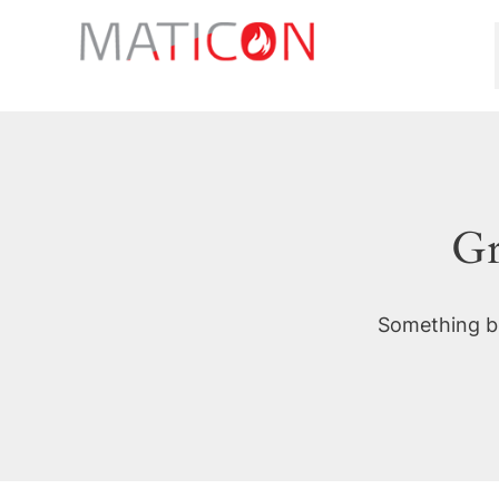
Skip
to
content
Gr
Something bi