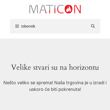
Preskoči
na
sadržaj
Izbornik
Velike stvari su na horizontu
Nešto veliko se sprema! Naša trgovina je u izradi i
uskoro će biti pokrenuta!