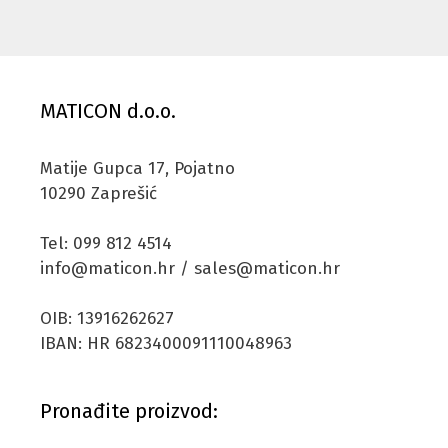
MATICON d.o.o.
Matije Gupca 17, Pojatno
10290 Zaprešić
Tel: 099 812 4514
info@maticon.hr / sales@maticon.hr
OIB: 13916262627
IBAN: HR 6823400091110048963
Pronađite proizvod: