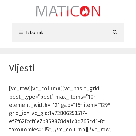
Preskoči
na
sadržaj
Izbornik
Vijesti
[vc_row][vc_column][vc_basic_grid
post_type=”post” max_items=”10″
element_width=”12″ gap=”15″ item=”129″
grid_id=”vc_gid:1472806253517-
ef7f62fccf6e7b369878da1c0d765cd1-8″
taxonomies=”15″][/vc_column][/vc_row]