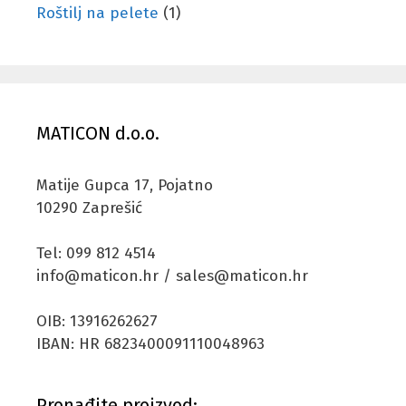
Roštilj na pelete
(1)
MATICON d.o.o.
Matije Gupca 17, Pojatno
10290 Zaprešić
Tel: 099 812 4514
info@maticon.hr / sales@maticon.hr
OIB: 13916262627
IBAN: HR 6823400091110048963
Pronađite proizvod: