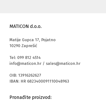
MATICON d.o.o.
Matije Gupca 17, Pojatno
10290 Zaprešić
Tel: 099 812 4514
info@maticon.hr / sales@maticon.hr
OIB: 13916262627
IBAN: HR 6823400091110048963
Pronađite proizvod: