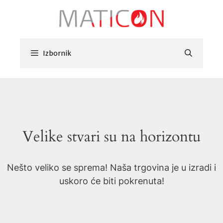
Preskoči
na
sadržaj
Izbornik
Velike stvari su na horizontu
Nešto veliko se sprema! Naša trgovina je u izradi i
uskoro će biti pokrenuta!