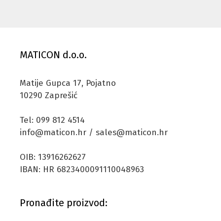
MATICON d.o.o.
Matije Gupca 17, Pojatno
10290 Zaprešić
Tel: 099 812 4514
info@maticon.hr / sales@maticon.hr
OIB: 13916262627
IBAN: HR 6823400091110048963
Pronađite proizvod: