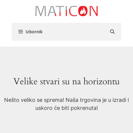
Preskoči
na
sadržaj
Izbornik
Velike stvari su na horizontu
Nešto veliko se sprema! Naša trgovina je u izradi i
uskoro će biti pokrenuta!