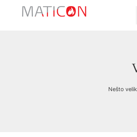
Preskoči
na
sadržaj
V
Nešto velik