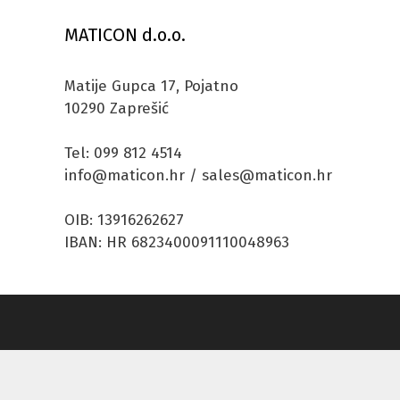
MATICON d.o.o.
Matije Gupca 17, Pojatno
10290 Zaprešić
Tel: 099 812 4514
info@maticon.hr / sales@maticon.hr
OIB: 13916262627
IBAN: HR 6823400091110048963