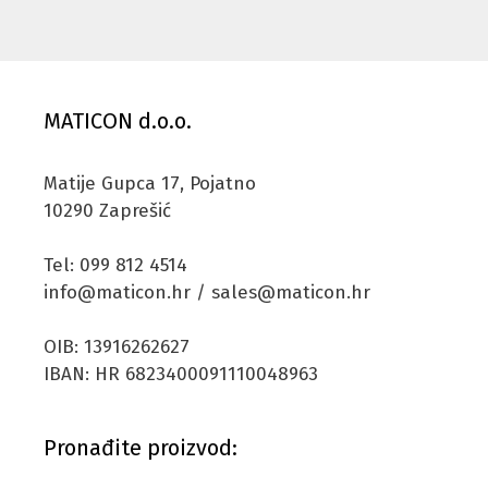
MATICON d.o.o.
Matije Gupca 17, Pojatno
10290 Zaprešić
Tel: 099 812 4514
info@maticon.hr / sales@maticon.hr
OIB: 13916262627
IBAN: HR 6823400091110048963
Pronađite proizvod: