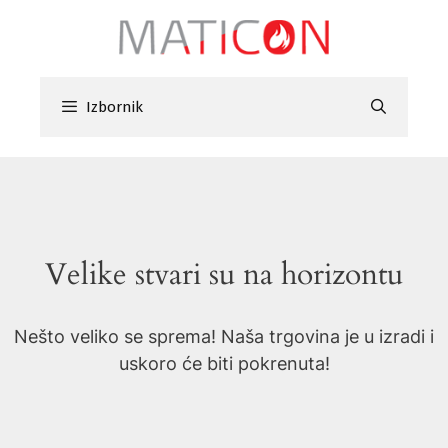
Preskoči
na
sadržaj
Izbornik
Velike stvari su na horizontu
Nešto veliko se sprema! Naša trgovina je u izradi i
uskoro će biti pokrenuta!