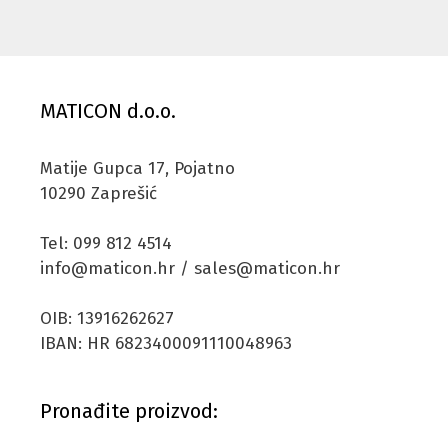
MATICON d.o.o.
Matije Gupca 17, Pojatno
10290 Zaprešić
Tel: 099 812 4514
info@maticon.hr / sales@maticon.hr
OIB: 13916262627
IBAN: HR 6823400091110048963
Pronađite proizvod: