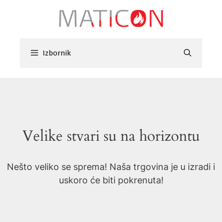
Preskoči
na
sadržaj
Izbornik
Velike stvari su na horizontu
Nešto veliko se sprema! Naša trgovina je u izradi i
uskoro će biti pokrenuta!