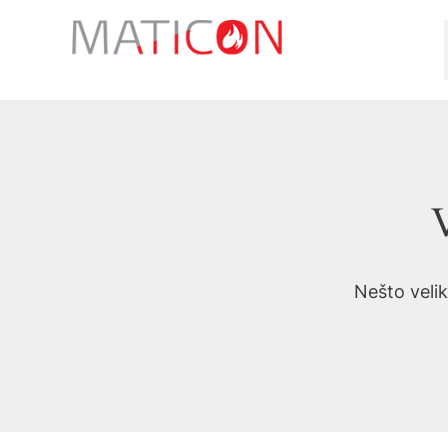
Preskoči
na
sadržaj
V
Nešto velik