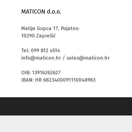
MATICON d.o.o.
Matije Gupca 17, Pojatno
10290 Zaprešić
Tel: 099 812 4514
info@maticon.hr / sales@maticon.hr
OIB: 13916262627
IBAN: HR 6823400091110048963