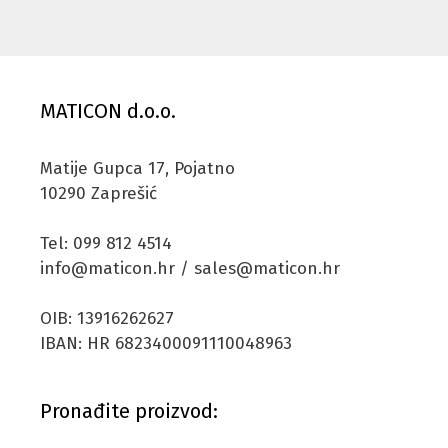
MATICON d.o.o.
Matije Gupca 17, Pojatno
10290 Zaprešić
Tel: 099 812 4514
info@maticon.hr / sales@maticon.hr
OIB: 13916262627
IBAN: HR 6823400091110048963
Pronađite proizvod: