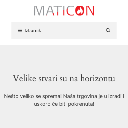
Preskoči
na
sadržaj
Izbornik
Velike stvari su na horizontu
Nešto veliko se sprema! Naša trgovina je u izradi i
uskoro će biti pokrenuta!