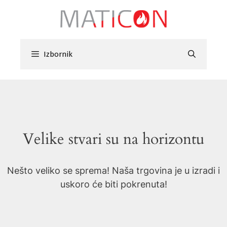
Preskoči
na
sadržaj
Izbornik
Velike stvari su na horizontu
Nešto veliko se sprema! Naša trgovina je u izradi i
uskoro će biti pokrenuta!