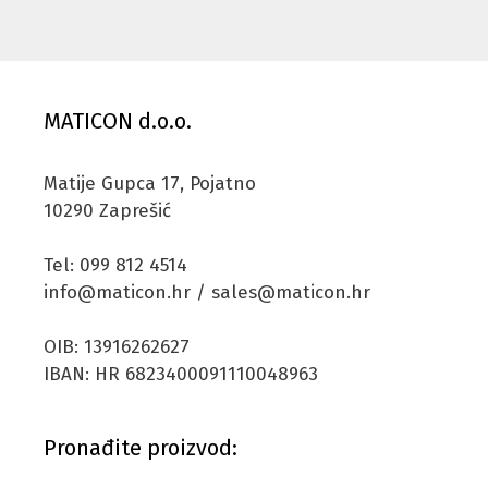
MATICON d.o.o.
Matije Gupca 17, Pojatno
10290 Zaprešić
Tel: 099 812 4514
info@maticon.hr / sales@maticon.hr
OIB: 13916262627
IBAN: HR 6823400091110048963
Pronađite proizvod: