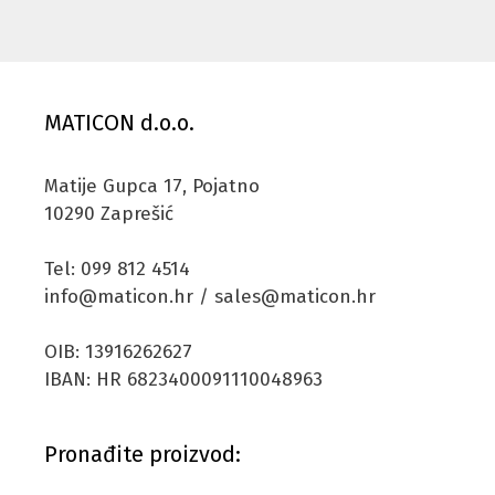
MATICON d.o.o.
Matije Gupca 17, Pojatno
10290 Zaprešić
Tel: 099 812 4514
info@maticon.hr / sales@maticon.hr
OIB: 13916262627
IBAN: HR 6823400091110048963
Pronađite proizvod: