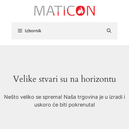
Preskoči
na
sadržaj
Izbornik
Velike stvari su na horizontu
Nešto veliko se sprema! Naša trgovina je u izradi i
uskoro će biti pokrenuta!