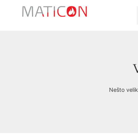
Preskoči
na
sadržaj
V
Nešto velik