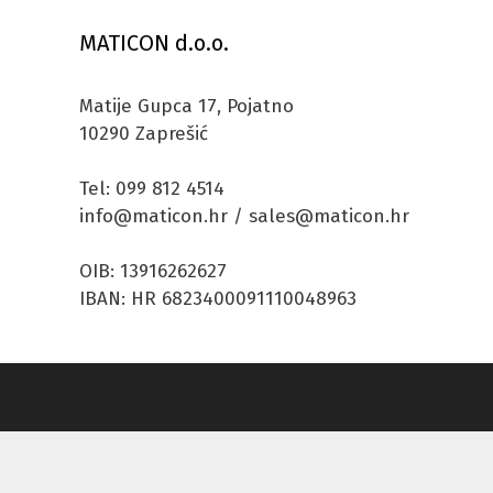
MATICON d.o.o.
Matije Gupca 17, Pojatno
10290 Zaprešić
Tel: 099 812 4514
info@maticon.hr / sales@maticon.hr
OIB: 13916262627
IBAN: HR 6823400091110048963