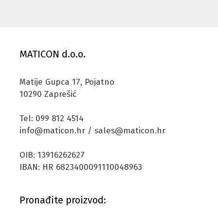
MATICON d.o.o.
Matije Gupca 17, Pojatno
10290 Zaprešić
Tel: 099 812 4514
info@maticon.hr / sales@maticon.hr
OIB: 13916262627
IBAN: HR 6823400091110048963
Pronađite proizvod: