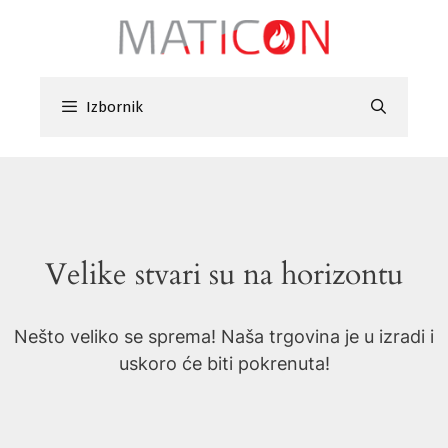
Preskoči
na
sadržaj
Izbornik
Velike stvari su na horizontu
Nešto veliko se sprema! Naša trgovina je u izradi i
uskoro će biti pokrenuta!