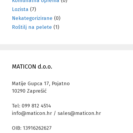
Komunalna oprema
(0)
Lozista
(7)
Nekategorizirane
(0)
Roštilj na pelete
(1)
MATICON d.o.o.
Matije Gupca 17, Pojatno
10290 Zaprešić
Tel: 099 812 4514
info@maticon.hr / sales@maticon.hr
OIB: 13916262627