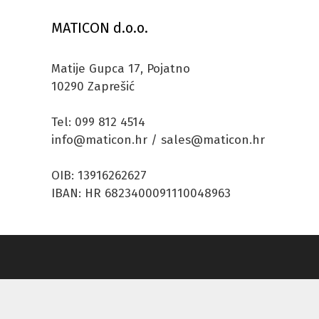
MATICON d.o.o.
Matije Gupca 17, Pojatno
10290 Zaprešić
Tel: 099 812 4514
info@maticon.hr / sales@maticon.hr
OIB: 13916262627
IBAN: HR 6823400091110048963