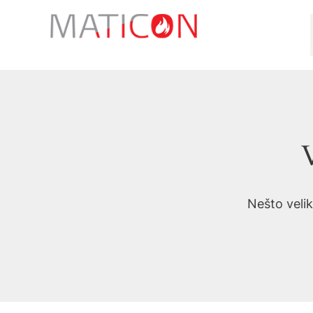
Preskoči
na
sadržaj
V
Nešto velik