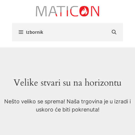
Preskoči
na
sadržaj
Izbornik
Velike stvari su na horizontu
Nešto veliko se sprema! Naša trgovina je u izradi i
uskoro će biti pokrenuta!