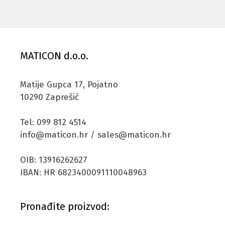
MATICON d.o.o.
Matije Gupca 17, Pojatno
10290 Zaprešić
Tel: 099 812 4514
info@maticon.hr / sales@maticon.hr
OIB: 13916262627
IBAN: HR 6823400091110048963
Pronađite proizvod: