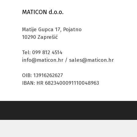
MATICON d.o.o.
Matije Gupca 17, Pojatno
10290 Zaprešić
Tel: 099 812 4514
info@maticon.hr / sales@maticon.hr
OIB: 13916262627
IBAN: HR 6823400091110048963