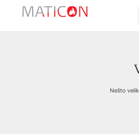
Preskoči
na
sadržaj
V
Nešto velik