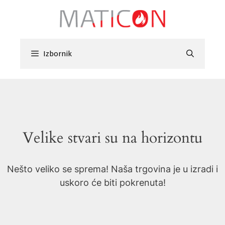
Preskoči
na
sadržaj
Izbornik
Velike stvari su na horizontu
Nešto veliko se sprema! Naša trgovina je u izradi i
uskoro će biti pokrenuta!