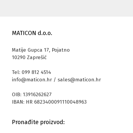
MATICON d.o.o.
Matije Gupca 17, Pojatno
10290 Zaprešić
Tel: 099 812 4514
info@maticon.hr / sales@maticon.hr
OIB: 13916262627
IBAN: HR 6823400091110048963
Pronađite proizvod: