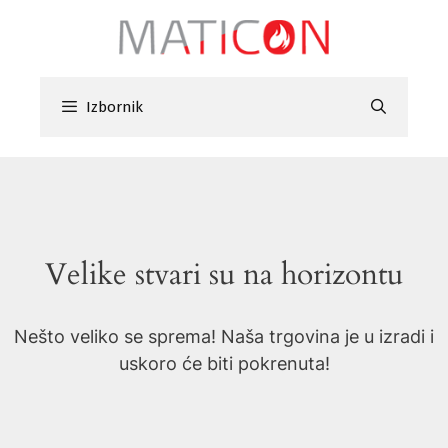
Preskoči
na
sadržaj
Izbornik
Velike stvari su na horizontu
Nešto veliko se sprema! Naša trgovina je u izradi i
uskoro će biti pokrenuta!