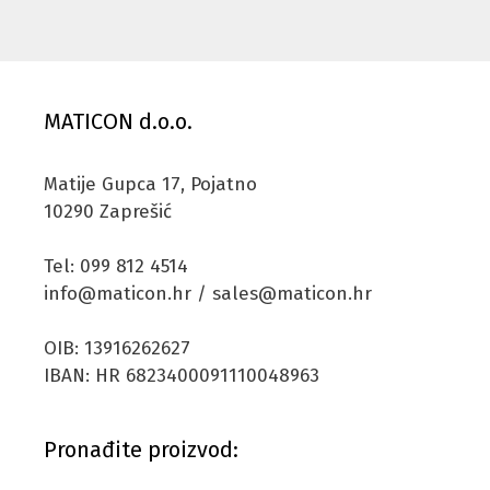
MATICON d.o.o.
Matije Gupca 17, Pojatno
10290 Zaprešić
Tel: 099 812 4514
info@maticon.hr / sales@maticon.hr
OIB: 13916262627
IBAN: HR 6823400091110048963
Pronađite proizvod: