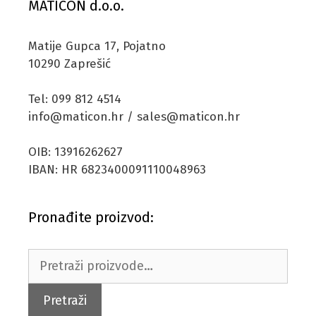
MATICON d.o.o.
Matije Gupca 17, Pojatno
10290 Zaprešić
Tel: 099 812 4514
info@maticon.hr / sales@maticon.hr
OIB: 13916262627
IBAN: HR 6823400091110048963
Pronađite proizvod:
Pretraži:
Pretraži