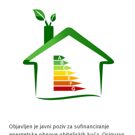
Objavljen je javni poziv za sufinanciranje
energetske obnove obiteljskih kuća. Osiguran