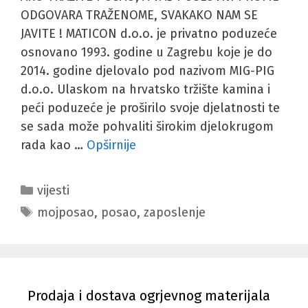
ODGOVARA TRAŽENOME, SVAKAKO NAM SE
JAVITE ! MATICON d.o.o. je privatno poduzeće
osnovano 1993. godine u Zagrebu koje je do
2014. godine djelovalo pod nazivom MIG-PIG
d.o.o. Ulaskom na hrvatsko tržište kamina i
peći poduzeće je proširilo svoje djelatnosti te
se sada može pohvaliti širokim djelokrugom
rada kao …
Opširnije
Kategorije
vijesti
Oznake
mojposao
,
posao
,
zaposlenje
Prodaja i dostava ogrjevnog materijala