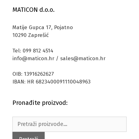
MATICON d.o.o.
Matije Gupca 17, Pojatno
10290 Zaprešić
Tel: 099 812 4514
info@maticon.hr / sales@maticon.hr
OIB: 13916262627
IBAN: HR 6823400091110048963
Pronađite proizvod:
Pretraži: