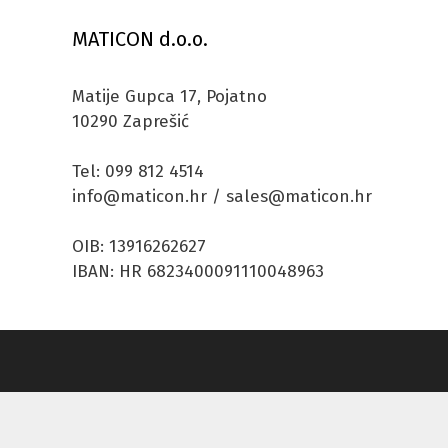
MATICON d.o.o.
Matije Gupca 17, Pojatno
10290 Zaprešić
Tel: 099 812 4514
info@maticon.hr / sales@maticon.hr
OIB: 13916262627
IBAN: HR 6823400091110048963