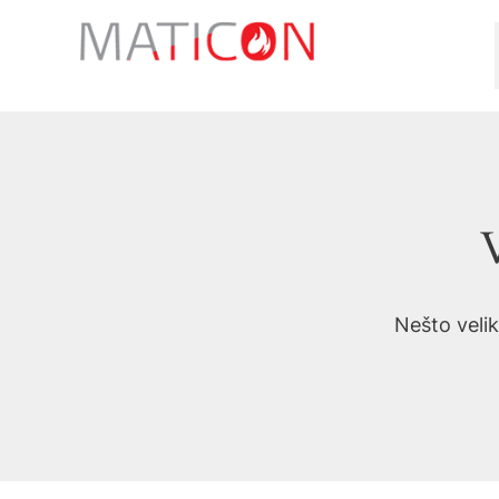
Preskoči
na
sadržaj
V
Nešto velik