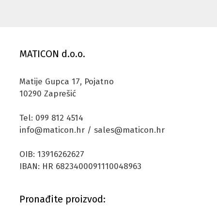
MATICON d.o.o.
Matije Gupca 17, Pojatno
10290 Zaprešić
Tel: 099 812 4514
info@maticon.hr / sales@maticon.hr
OIB: 13916262627
IBAN: HR 6823400091110048963
Pronađite proizvod: