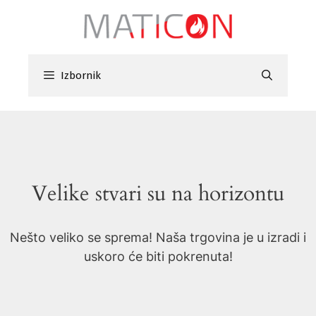
Preskoči
na
sadržaj
Izbornik
Velike stvari su na horizontu
Nešto veliko se sprema! Naša trgovina je u izradi i
uskoro će biti pokrenuta!