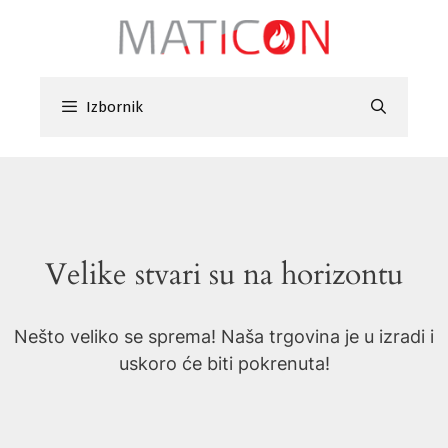
Preskoči
na
sadržaj
Izbornik
Velike stvari su na horizontu
Nešto veliko se sprema! Naša trgovina je u izradi i
uskoro će biti pokrenuta!