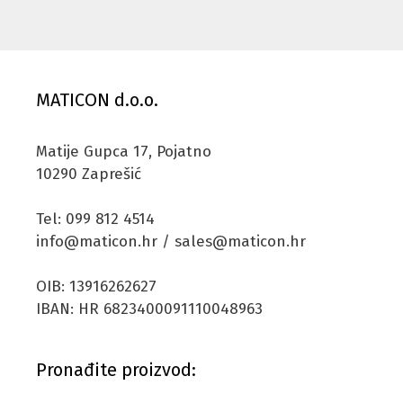
MATICON d.o.o.
Matije Gupca 17, Pojatno
10290 Zaprešić
Tel: 099 812 4514
info@maticon.hr / sales@maticon.hr
OIB: 13916262627
IBAN: HR 6823400091110048963
Pronađite proizvod: