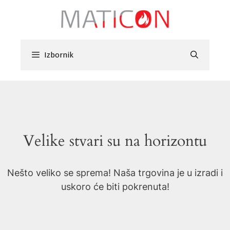
Preskoči
na
sadržaj
Izbornik
Velike stvari su na horizontu
Nešto veliko se sprema! Naša trgovina je u izradi i
uskoro će biti pokrenuta!