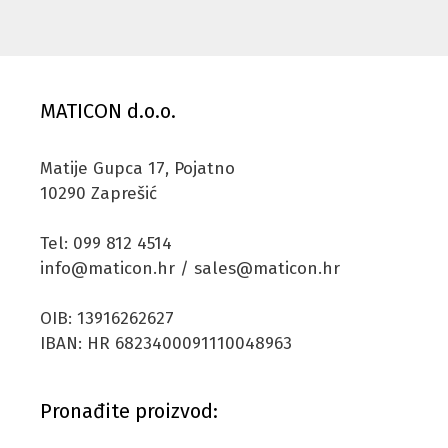
MATICON d.o.o.
Matije Gupca 17, Pojatno
10290 Zaprešić
Tel: 099 812 4514
info@maticon.hr / sales@maticon.hr
OIB: 13916262627
IBAN: HR 6823400091110048963
Pronađite proizvod: